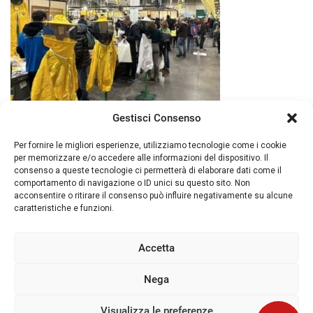
Gestisci Consenso
Per fornire le migliori esperienze, utilizziamo tecnologie come i cookie
per memorizzare e/o accedere alle informazioni del dispositivo. Il
consenso a queste tecnologie ci permetterà di elaborare dati come il
comportamento di navigazione o ID unici su questo sito. Non
acconsentire o ritirare il consenso può influire negativamente su alcune
caratteristiche e funzioni.
© 2026 Piacenza Expo. - Loc. Le Mose Via
Tirotti, 11 - 29122 Piacenza (ITALY) Tel. +39
Accetta
0523 602711 - Fax +39 0523 602702 - P. IVA
00143280337
Nega
Privacy IT
|
Privacy ENG
|
Cookies
|
Whistleblowing
Visualizza le preferenze