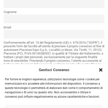
Cognome
Email
Conformemente all’art. 13 del Regolamento (UE) n. 679/2016 (“GDPR”), il
presente form dà facoltà all’utente di prestare il proprio consenso al fine di
autorizzare Piacenza Expo S.p.A., Località Le Mose, Via Tirotti, 11, 29122,
Piacenza (PC), P.IVA 00143280337, in qualità di Titolare del trattamento, a
trattare i propri dati personali, esclusivamente per la seguente finalità:
invio di newsletter. Prestando il proprio consenso, l’utente acconsente al
trattamento dei propri dati personali, conformemente alla nostra
Privacy
Policy
. Resta inteso che il rilascio dei seguenti consensi è facoltativo e
Gestisci Consenso
non pregiudica la corretta fruibilità del sito.
Desidero ricevere via e-mail la Newsletter di Piacenza Expo:
Per fornire le migliori esperienze, utilizziamo tecnologie come i cookie per
SI
memorizzare e/o accedere alle informazioni del dispositivo. Il consenso a
queste tecnologie ci permetterà di elaborare dati come il comportamento di
navigazione o ID unici su questo sito. Non acconsentire o ritirare il
consenso può influire negativamente su alcune caratteristiche e funzioni.
© 2026 Piacenza Expo. - Loc. Le Mose Via Tirotti,