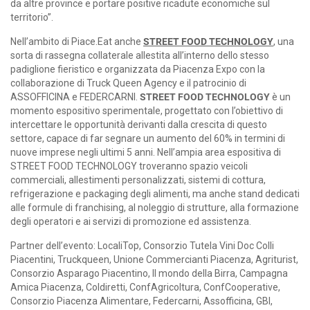
da altre province e portare positive ricadute economiche sul
territorio”.
Nell’ambito di Piace.Eat anche
STREET FOOD TECHNOLOGY
, una
sorta di rassegna collaterale allestita all’interno dello stesso
padiglione fieristico e organizzata da Piacenza Expo con la
collaborazione di Truck Queen Agency e il patrocinio di
ASSOFFICINA e FEDERCARNI.
STREET FOOD TECHNOLOGY
è un
momento espositivo sperimentale, progettato con l’obiettivo di
intercettare le opportunità derivanti dalla crescita di questo
settore, capace di far segnare un aumento del 60% in termini di
nuove imprese negli ultimi 5 anni. Nell’ampia area espositiva di
STREET FOOD TECHNOLOGY troveranno spazio veicoli
commerciali, allestimenti personalizzati, sistemi di cottura,
refrigerazione e packaging degli alimenti, ma anche stand dedicati
alle formule di franchising, al noleggio di strutture, alla formazione
degli operatori e ai servizi di promozione ed assistenza.
Partner dell’evento: LocaliTop, Consorzio Tutela Vini Doc Colli
Piacentini, Truckqueen, Unione Commercianti Piacenza, Agriturist,
Consorzio Asparago Piacentino, Il mondo della Birra, Campagna
Amica Piacenza, Coldiretti, ConfAgricoltura, ConfCooperative,
Consorzio Piacenza Alimentare, Federcarni, Assofficina, GBI,