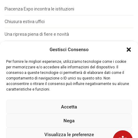
Piacenza Expo incontra le istituzioni
Chiusura estiva uffici
Una ripresa piena di fiere e novità
Metal Materia su misura per le PMI
Gestisci Consenso
Presentata Auto&Trucks Due Tempi
Per fornire le migliori esperienze, utilizziamo tecnologie come i cookie
per memorizzare e/o accedere alle informazioni del dispositivo. Il
consenso a queste tecnologie ci permetterà di elaborare dati come il
comportamento di navigazione o ID unici su questo sito. Non
acconsentire o ritirare il consenso può influire negativamente su alcune
caratteristiche e funzioni.
© 2026 Piacenza Expo. - Loc. Le Mose Via
Tirotti, 11 - 29122 Piacenza (ITALY) Tel. +39
Accetta
0523 602711 - Fax +39 0523 602702 - P. IVA
00143280337
Nega
Privacy IT
|
Privacy ENG
|
Cookies
|
Whistleblowing
Visualizza le preferenze