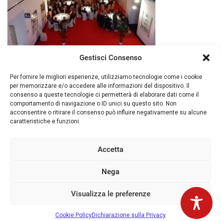
Gestisci Consenso
Per fornire le migliori esperienze, utilizziamo tecnologie come i cookie
per memorizzare e/o accedere alle informazioni del dispositivo. Il
consenso a queste tecnologie ci permetterà di elaborare dati come il
comportamento di navigazione o ID unici su questo sito. Non
acconsentire o ritirare il consenso può influire negativamente su alcune
caratteristiche e funzioni.
© 2026 Piacenza Expo. - Loc. Le Mose Via
Tirotti, 11 - 29122 Piacenza (ITALY) Tel. +39
Accetta
0523 602711 - Fax +39 0523 602702 - P. IVA
00143280337
Nega
Privacy IT
|
Privacy ENG
|
Cookies
|
Whistleblowing
Visualizza le preferenze
Cookie Policy
Dichiarazione sulla Privacy