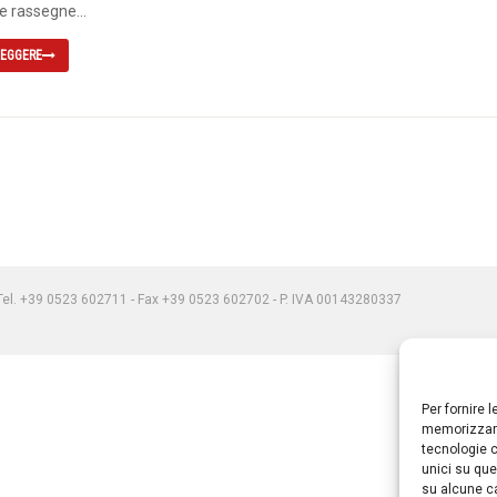
e rassegne...
LEGGERE
) Tel. +39 0523 602711 - Fax +39 0523 602702 - P. IVA 00143280337
Per fornire 
memorizzare
tecnologie c
unici su que
su alcune ca