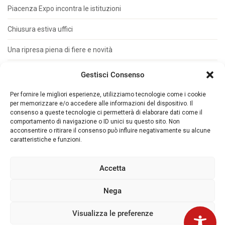
Piacenza Expo incontra le istituzioni
Chiusura estiva uffici
Una ripresa piena di fiere e novità
Metal Materia su misura per le PMI
Gestisci Consenso
Presentata Auto&Trucks Due Tempi
Per fornire le migliori esperienze, utilizziamo tecnologie come i cookie
per memorizzare e/o accedere alle informazioni del dispositivo. Il
consenso a queste tecnologie ci permetterà di elaborare dati come il
comportamento di navigazione o ID unici su questo sito. Non
acconsentire o ritirare il consenso può influire negativamente su alcune
caratteristiche e funzioni.
© 2026 Piacenza Expo. - Loc. Le Mose Via
Tirotti, 11 - 29122 Piacenza (ITALY) Tel. +39
Accetta
0523 602711 - Fax +39 0523 602702 - P. IVA
00143280337
Nega
Privacy IT
|
Privacy ENG
|
Cookies
|
Whistleblowing
Visualizza le preferenze