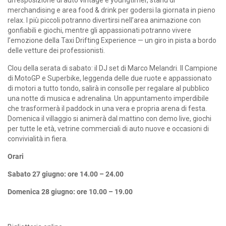
un’esposizione di auto vintage e youngtimer, stand di
merchandising e area food & drink per godersi la giornata in pieno
relax. I più piccoli potranno divertirsi nell’area animazione con
gonfiabili e giochi, mentre gli appassionati potranno vivere
l’emozione della Taxi Drifting Experience — un giro in pista a bordo
delle vetture dei professionisti.
Clou della serata di sabato: il DJ set di Marco Melandri. Il Campione
di MotoGP e Superbike, leggenda delle due ruote e appassionato
di motori a tutto tondo, salirà in consolle per regalare al pubblico
una notte di musica e adrenalina. Un appuntamento imperdibile
che trasformerà il paddock in una vera e propria arena di festa.
Domenica il villaggio si animerà dal mattino con demo live, giochi
per tutte le età, vetrine commerciali di auto nuove e occasioni di
convivialità in fiera.
Orari
Sabato 27 giugno: ore 14.00 – 24.00
Domenica 28 giugno: ore 10.00 – 19.00