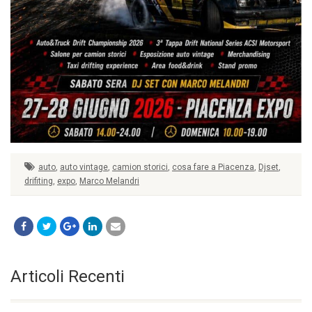
auto
,
auto vintage
,
camion storici
,
cosa fare a Piacenza
,
Djset
,
drifiting
,
expo
,
Marco Melandri
Articoli Recenti