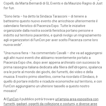
Copelli, da Marta Bernardi di GL Events e da Maurizio Ragno di Just
for fun.
“Sono lieta – ha detto la Sindaca Tarasconi – di tenere a
battesimo questo nuovo evento che arricchisce ulteriormente il
calendario fieristico di Piacenza Expo. Tutte le iniziative
organizzate dalla nostra società fieristica portano persone e
indotto sul territorio piacentino, e quindi rivolgo un ringraziamento
agli organizzatori di FunCon per aver scelto Piacenza come loro
nuova sede”.
“Una nuova fiera – ha commentato Cavalli – che va ad aggiungersi
agli altri nuovi eventi che abbiamo recentemente portato a
Piacenza Expo che, dopo aver appena archiviato con successo la
prima rassegna italiana dedicata alla filiera dell’idrogeno, spalanca
ora le porte al mondo dei giochi, dei fumetti, dei video e della
musica. Il nostro primo obiettivo, come ha ricordato il Sindaco, è
quello di portare indotto e ricadute economiche sul territorio, e con
FunCon aggiungiamo un ulteriore tassello a questo nostro
mosaico”.
Al
FunCon
il pubblico potrà trovare
un’ampia area espositiva con
fumetti, gadget, oggetti da collezione e costumi, e diverse aree