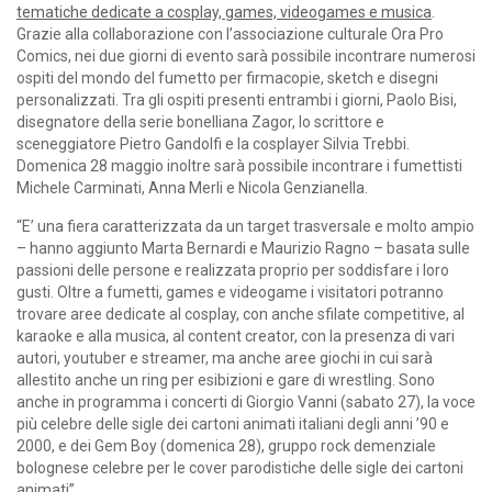
tematiche dedicate a cosplay, games, videogames e musica
.
Grazie alla collaborazione con l’associazione culturale Ora Pro
Comics, nei due giorni di evento sarà possibile incontrare numerosi
ospiti del mondo del fumetto per firmacopie, sketch e disegni
personalizzati. Tra gli ospiti presenti entrambi i giorni, Paolo Bisi,
disegnatore della serie bonelliana Zagor, lo scrittore e
sceneggiatore Pietro Gandolfi e la cosplayer Silvia Trebbi.
Domenica 28 maggio inoltre sarà possibile incontrare i fumettisti
Michele Carminati, Anna Merli e Nicola Genzianella.
“E’ una fiera caratterizzata da un target trasversale e molto ampio
– hanno aggiunto Marta Bernardi e Maurizio Ragno – basata sulle
passioni delle persone e realizzata proprio per soddisfare i loro
gusti. Oltre a fumetti, games e videogame i visitatori potranno
trovare aree dedicate al cosplay, con anche sfilate competitive, al
karaoke e alla musica, al content creator, con la presenza di vari
autori, youtuber e streamer, ma anche aree giochi in cui sarà
allestito anche un ring per esibizioni e gare di wrestling. Sono
anche in programma i concerti di Giorgio Vanni (sabato 27), la voce
più celebre delle sigle dei cartoni animati italiani degli anni ’90 e
2000, e dei Gem Boy (domenica 28), gruppo rock demenziale
bolognese celebre per le cover parodistiche delle sigle dei cartoni
animati”.