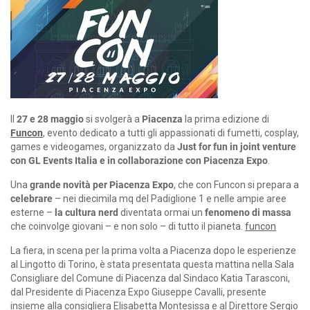
Il
27 e 28 maggio
si svolgerà a
Piacenza
la prima edizione di
Funcon
, evento dedicato a tutti gli appassionati di fumetti, cosplay,
games e videogames, organizzato da
Just for fun in joint venture
con GL
Events Italia e in collaborazione con Piacenza Expo
.
Una
grande novità per Piacenza Expo
, che con Funcon si prepara a
celebrare
– nei diecimila mq del Padiglione 1 e nelle ampie aree
esterne –
la cultura nerd
diventata ormai un
fenomeno di massa
che coinvolge giovani – e non solo – di tutto il pianeta.
funcon
La fiera, in scena per la prima volta a Piacenza dopo le esperienze
al Lingotto di Torino, è stata presentata questa mattina nella Sala
Consigliare del Comune di Piacenza dal Sindaco Katia Tarasconi,
dal Presidente di Piacenza Expo Giuseppe Cavalli, presente
insieme alla consigliera Elisabetta Montesissa e al Direttore Sergio