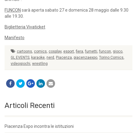
FUNCON
sarà aperta sabato 27 e domenica 28 maggio dalle 9.30
alle 19.30.
Biglietteria Vivaticket
Manifesto
cartoons
,
comics
,
cosplay
,
esport
,
fiera
,
fumetti
,
funcon
,
gioco
,
GL EVENTS
,
karaoke
,
nerd
,
Piacenza
,
piacenzaexpo
,
Torino Comics
,
videogiochi
,
wrestling
Articoli Recenti
Piacenza Expo incontra le istituzioni