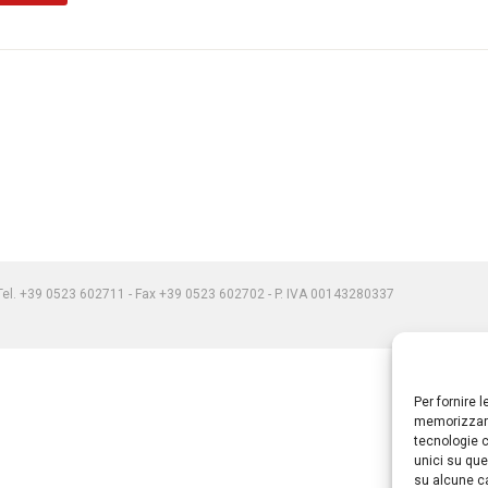
) Tel. +39 0523 602711 - Fax +39 0523 602702 - P. IVA 00143280337
Per fornire 
memorizzare
tecnologie c
unici su que
su alcune ca