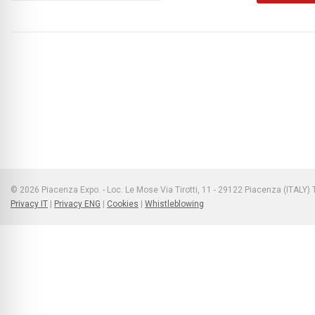
© 2026 Piacenza Expo. - Loc. Le Mose Via Tirotti, 11 - 29122 Piacenza (ITALY
Privacy IT
|
Privacy ENG
|
Cookies
|
Whistleblowing