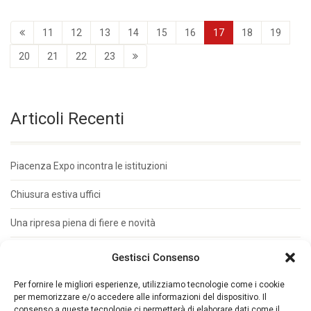
11
12
13
14
15
16
17
18
19
20
21
22
23
Articoli Recenti
Piacenza Expo incontra le istituzioni
Chiusura estiva uffici
Una ripresa piena di fiere e novità
Metal Materia su misura per le PMI
Gestisci Consenso
Presentata Auto&Trucks Due Tempi
Per fornire le migliori esperienze, utilizziamo tecnologie come i cookie
per memorizzare e/o accedere alle informazioni del dispositivo. Il
consenso a queste tecnologie ci permetterà di elaborare dati come il