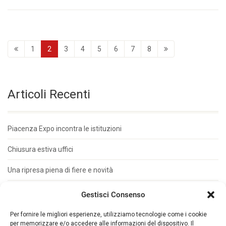
1
2
3
4
5
6
7
8
Articoli Recenti
Piacenza Expo incontra le istituzioni
Chiusura estiva uffici
Una ripresa piena di fiere e novità
Metal Materia su misura per le PMI
Gestisci Consenso
Presentata Auto&Trucks Due Tempi
Per fornire le migliori esperienze, utilizziamo tecnologie come i cookie
per memorizzare e/o accedere alle informazioni del dispositivo. Il